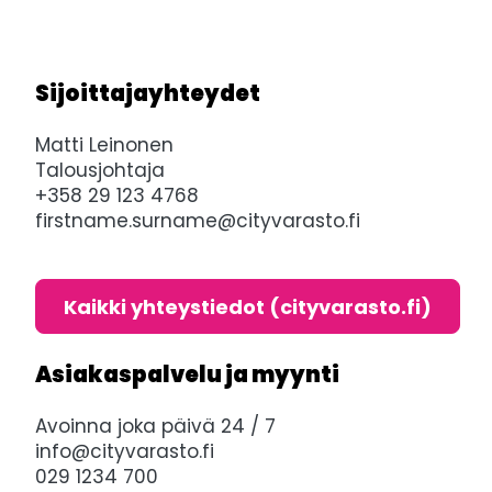
Sijoittajayhteydet
Matti Leinonen
Talousjohtaja
+358 29 123 4768
firstname.surname@cityvarasto.fi
Kaikki yhteystiedot (cityvarasto.fi)
Asiakaspalvelu ja myynti
Avoinna joka päivä 24 / 7
info@cityvarasto.fi
029 1234 700